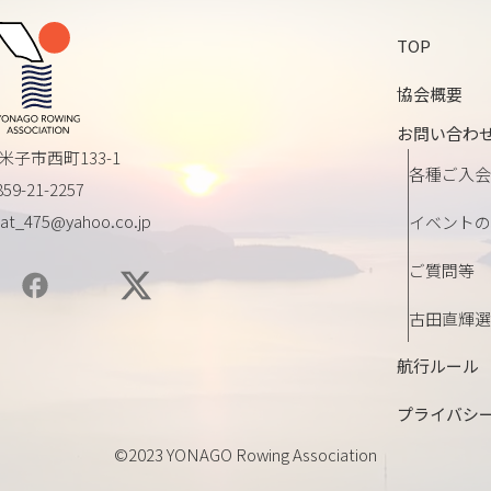
TOP
協会概要
お問い合わ
米子市西町133-1
各種ご入会
859-21-2257
at_475@yahoo.co.jp
イベントの
ご質問等
古田直輝選
航行ルール
プライバシ
©2023 YONAGO Rowing Association