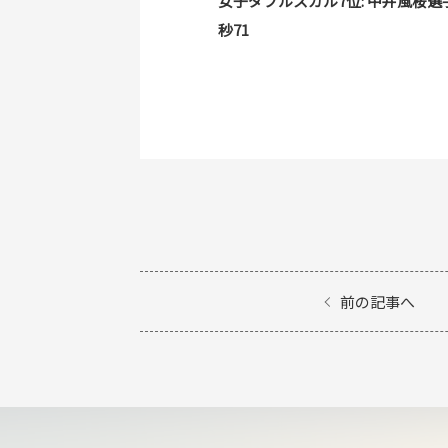
女子ダブルスカル7位: 中井風桜選手
秒71
前の記事へ