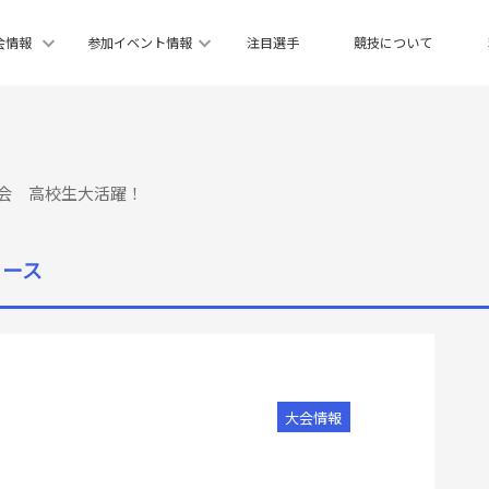
会情報
参加イベント情報
注目選手
競技について
大会 高校生大活躍！
ュース
大会情報