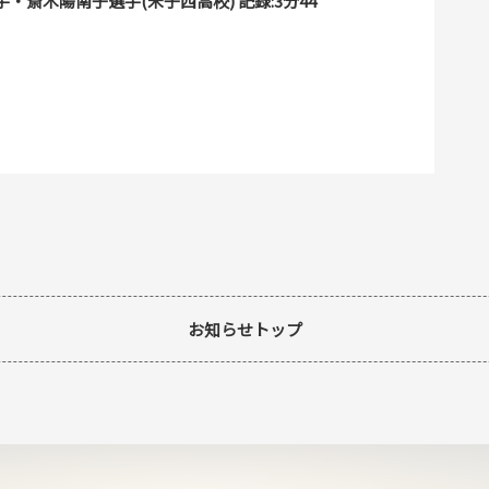
・斎木陽南子選手(米子西高校) 記録:3分44
お知らせトップ