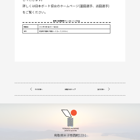
詳しくは日本ボート協会のホームページ(
冨田選手
、
古田選手
)
をご覧ください。
●第25回鳥取県マシンローイング大会
開催日
2021年3月3日(水)~5日(金)
場所
埼玉県戸田市 戸田ボートコース(2000m)
前の記事へ
お知らせトップ
次の記事へ
鳥取県米子市西町133-1