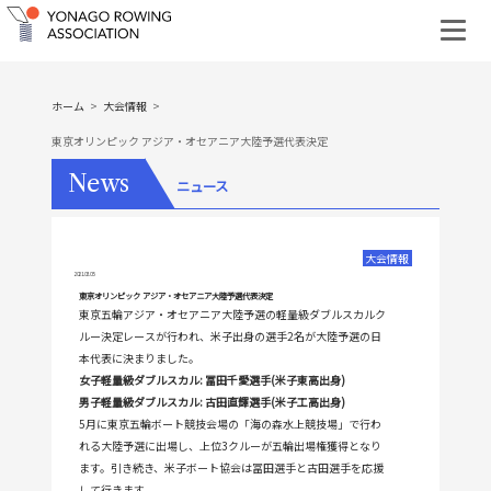
ホーム
大会情報
東京オリンピック アジア・オセアニア大陸予選代表決定
News
ニュース
大会情報
2021.03.05
東京オリンピック アジア・オセアニア大陸予選代表決定
東京五輪アジア・オセアニア大陸予選の軽量級ダブルスカルク
ルー決定レースが行われ、米子出身の選手2名が大陸予選の日
本代表に決まりました。
女子軽量級ダブルスカル: 冨田千愛選手(米子東高出身)
男子軽量級ダブルスカル: 古田直輝選手(米子工高出身)
5月に東京五輪ボート競技会場の「海の森水上競技場」で行わ
れる大陸予選に出場し、上位3クルーが五輪出場権獲得となり
ます。引き続き、米子ボート協会は冨田選手と古田選手を応援
して行きます。