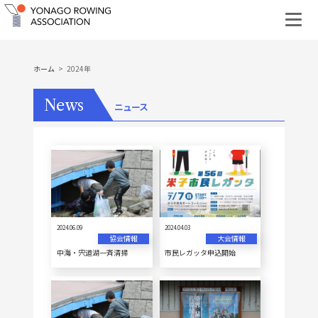
ホーム
2024年
News
ニュース
2024.06.09
2024.04.03
協会情報
大会情報
中海・宍道湖一斉清掃
市民レガッタ申込開始