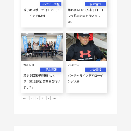
イベント情報
協会情報
親子deスポーツ【インドア
第19回NPO法人米子ローイ
ローイング体験】
ング協会総会を行いまし
た。
2024.02.11
2024.02.04
協会情報
大会情報
第５６回米子市民レガッ
バーチャルインドアローイ
タ 第1回実行委員会を行い
ング大会
ました。
Prev
1
2
3
4
Next