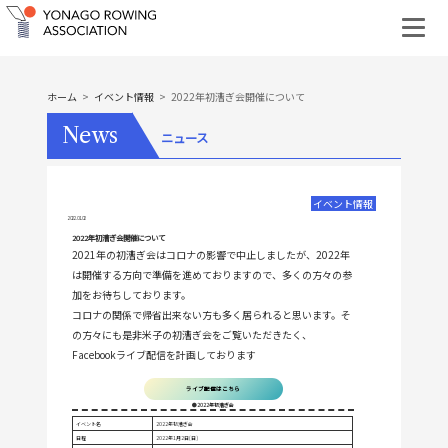
ホーム
イベント情報
2022年初漕ぎ会開催について
News
ニュース
イベント情報
2022.01.02
2022年初漕ぎ会開催について
2021年の初漕ぎ会はコロナの影響で中止しましたが、2022年
は開催する方向で準備を進めておりますので、多くの方々の参
加をお待ちしております。
コロナの関係で帰省出来ない方も多く居られると思います。そ
の方々にも是非米子の初漕ぎ会をご覧いただきたく、
Facebookライブ配信を計画しております
ライブ配信はこちら
●2022年初漕ぎ会
イベント名
2022年初漕ぎ会
日程
2022年1月2日(日)