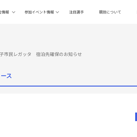
会情報
参加イベント情報
注目選手
競技について
8回米子市民レガッタ 宿泊先確保のお知らせ
ュース