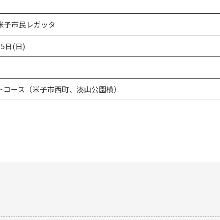
 米子市民レガッタ
月5日(日)
時〜
トコース（米子市西町、湊山公園横）