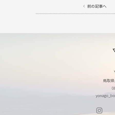
前の記事へ
鳥取県
0
yonago_bo