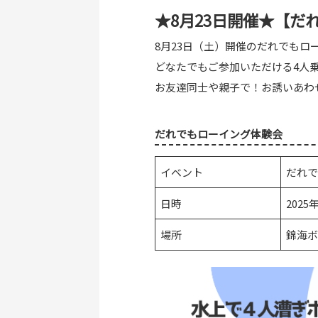
★8月23日開催★【
8月23日（土）開催のだれでもロ
どなたでもご参加いただける4人
お友達同士や親子で！お誘いあわ
だれでもローイング体験会
イベント
だれで
日時
2025
場所
錦海ボ