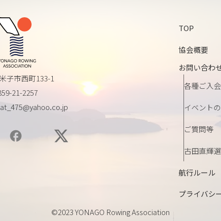
TOP
協会概要
お問い合わ
米子市西町133-1
各種ご入会
859-21-2257
at_475@yahoo.co.jp
イベントの
ご質問等
古田直輝選
航行ルール
プライバシ
©2023 YONAGO Rowing Association